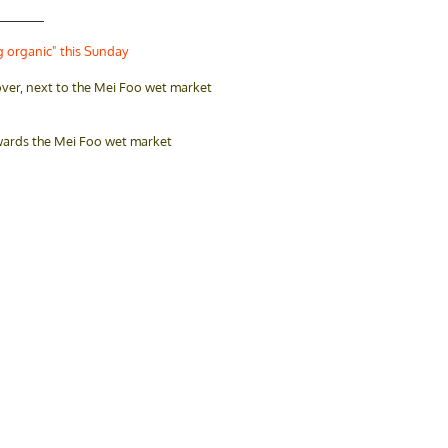
_______
g organic" this Sunday
ver, next to the Mei Foo wet market
owards the Mei Foo wet market