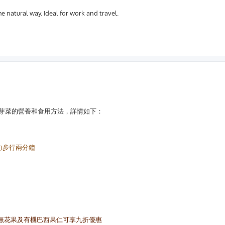
he natural way. Ideal for work and travel.
芽菜的營養和食用方法，詳情如下：
向步行兩分鐘
黑無花果及有機巴西果仁可享九折優惠