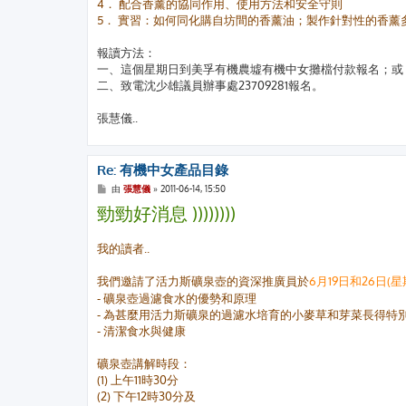
4． 配合香薰的協同作用、使用方法和安全守則
5． 實習：如何同化購自坊間的香薰油；製作針對性的香薰
報讀方法：
一、這個星期日到美孚有機農墟有機中女攤檔付款報名；或
二、致電沈少雄議員辦事處23709281報名。
張慧儀..
Re: 有機中女產品目錄
文
由
張慧儀
»
2011-06-14, 15:50
章
勁勁好消息 ))))))))
我的讀者..
我們邀請了活力斯礦泉壺的資深推廣員於
6月19日和26日(星
- 礦泉壺過濾食水的優勢和原理
- 為甚麼用活力斯礦泉的過濾水培育的小麥草和芽菜長得特
- 清潔食水與健康
礦泉壺講解時段：
(1) 上午11時30分
(2) 下午12時30分及