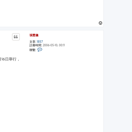
回
頂
端
張慧儀
文章:
1857
註冊時間:
2006-05-10, 00:11
聯
聯繫:
繫
張
16日舉行，
慧
儀