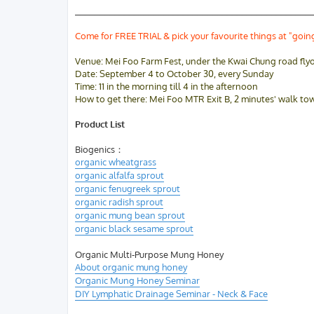
________________________________________________
Come for FREE TRIAL & pick your favourite things at "goin
Venue: Mei Foo Farm Fest, under the Kwai Chung road flyo
Date: September 4 to October 30, every Sunday
Time: 11 in the morning till 4 in the afternoon
How to get there: Mei Foo MTR Exit B, 2 minutes' walk t
Product List
Biogenics：
organic wheatgrass
organic alfalfa sprout
organic fenugreek sprout
organic radish sprout
organic mung bean sprout
organic black sesame sprout
Organic Multi-Purpose Mung Honey
About organic mung honey
Organic Mung Honey Seminar
DIY Lymphatic Drainage Seminar - Neck & Face