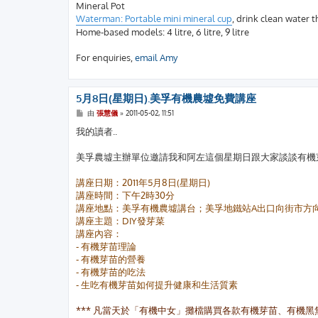
Mineral Pot
Waterman: Portable mini mineral cup
, drink clean water t
Home-based models: 4 litre, 6 litre, 9 litre
For enquiries,
email Amy
5月8日(星期日).美孚有機農墟免費講座
文
由
張慧儀
»
2011-05-02, 11:51
章
我的讀者..
美孚農墟主辦單位邀請我和阿左這個星期日跟大家談談有機
講座日期：2011年5月8日(星期日)
講座時間：下午2時30分
講座地點：美孚有機農墟講台；美孚地鐵站A出口向街市方
講座主題：DIY發芽菜
講座內容：
- 有機芽苗理論
- 有機芽苗的營養
- 有機芽苗的吃法
- 生吃有機芽苗如何提升健康和生活質素
*** 凡當天於「有機中女」攤檔購買各款有機芽苗、有機