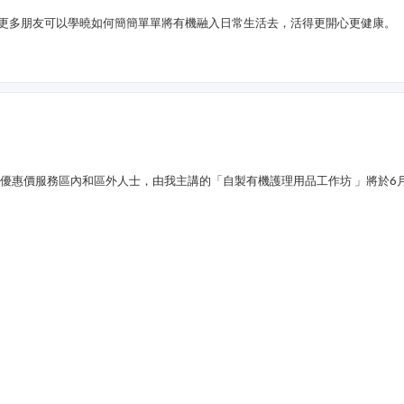
更多朋友可以學曉如何簡簡單單將有機融入日常生活去，活得更開心更健康。
優惠價服務區內和區外人士，由我主講的「自製有機護理用品工作坊 」將於6月