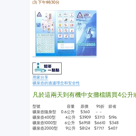
(3) 下午1時30分
用家分享
礦泉壺的過瀘理念和安全性
凡於這兩天到有機中女攤檔購買4公升
型號 容量 原價 95折 節省
礦泉壺隨身型 0.6公升 $360 －－
礦泉壺400型 4公升 $3909 $3713 $196
礦泉壺1000型 6公升 $6958 $6610 $348
礦泉壺2000型 9公升 $8124 $7717 $407