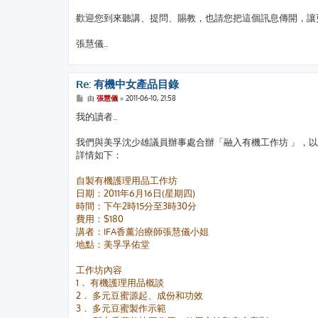
歡迎您到來聽講、提問、賜教，也請您把這個訊息傳開，讓
張慧儀..
Re: 有機中女產品目錄
文
由
張慧儀
»
2011-06-10, 21:58
章
我的讀者..
我們與美孚沈少雄議員辦事處合辦「融入有機工作坊 」，以
詳情如下：
自製有機護理用品工作坊
日期：2011年6月16日(星期四)
時間：下午2時15分至3時30分
費用：$180
講者：IFA香薰治療師張慧儀小姐
地點：美孚孚佑堂
工作坊內容
1． 有機護理用品概談
2． 多元豆蜜源起、成份和功效
3． 多元豆蜜製作示範