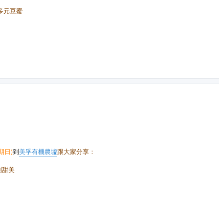
多元豆蜜
期日)
到
美孚有機農墟
跟大家分享：
別甜美