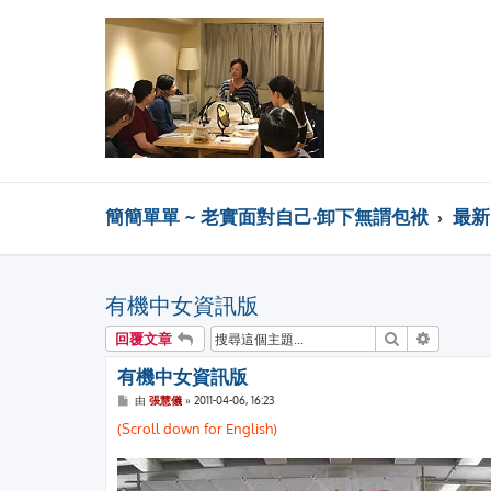
簡簡單單 ~ 老實面對自己‧卸下無謂包袱
最新 
有機中女資訊版
搜尋
進階搜尋
回覆文章
有機中女資訊版
文
由
張慧儀
»
2011-04-06, 16:23
章
(Scroll down for English)