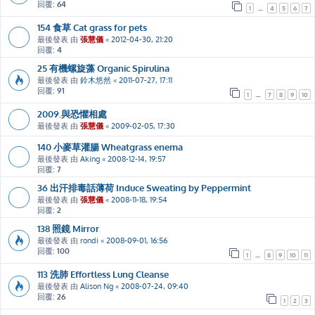
回覆:
64
1
…
4
5
6
7
154 食草 Cat grass for pets
最後發表 由
張慧儀
«
2012-04-30, 21:20
回覆:
4
25 有機螺旋藻 Organic Spirulina
最後發表 由
鈴木悠然
«
2011-07-27, 17:11
回覆:
91
1
…
7
8
9
10
2009.與恐懼相處
最後發表 由
張慧儀
«
2009-02-05, 17:30
140 小麥草灌腸 Wheatgrass enema
最後發表 由
Aking
«
2008-12-14, 19:57
回覆:
7
36 出汗排毒話薄荷 Induce Sweating by Peppermint
最後發表 由
張慧儀
«
2008-11-18, 19:54
回覆:
2
138 照鏡 Mirror
最後發表 由
rondi
«
2008-09-01, 16:56
回覆:
100
1
…
8
9
10
11
113 洗肺 Effortless Lung Cleanse
最後發表 由
Alison Ng
«
2008-07-24, 09:40
回覆:
26
1
2
3