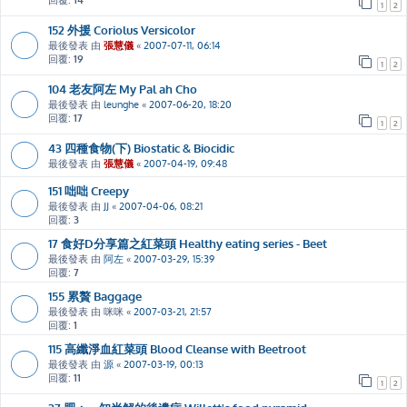
回覆:
14
1
2
152 外援 Coriolus Versicolor
最後發表 由
張慧儀
«
2007-07-11, 06:14
回覆:
19
1
2
104 老友阿左 My Pal ah Cho
最後發表 由
leunghe
«
2007-06-20, 18:20
回覆:
17
1
2
43 四種食物(下) Biostatic & Biocidic
最後發表 由
張慧儀
«
2007-04-19, 09:48
151 咄咄 Creepy
最後發表 由
JJ
«
2007-04-06, 08:21
回覆:
3
17 食好D分享篇之紅菜頭 Healthy eating series - Beet
最後發表 由
阿左
«
2007-03-29, 15:39
回覆:
7
155 累贅 Baggage
最後發表 由
咪咪
«
2007-03-21, 21:57
回覆:
1
115 高纖淨血紅菜頭 Blood Cleanse with Beetroot
最後發表 由
源
«
2007-03-19, 00:13
回覆:
11
1
2