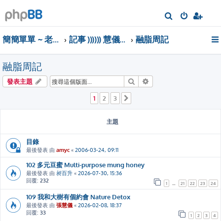
搜
尋
簡簡單單 ~ 老實面對自己‧卸下無謂包袱
記事 )))))) 慧儀發表的文章
融脂周記
融脂周記
搜尋
進階搜尋
發表主題
1
2
3
下一頁
主題
目錄
最後發表 由
amyc
«
2006-03-24, 09:11
102 多元豆蜜 Multi-purpose mung honey
最後發表 由
昶百升
«
2026-07-30, 15:36
回覆:
232
1
…
21
22
23
24
109 我和大樹有個約會 Nature Detox
最後發表 由
張慧儀
«
2026-02-08, 18:37
回覆:
33
1
2
3
4