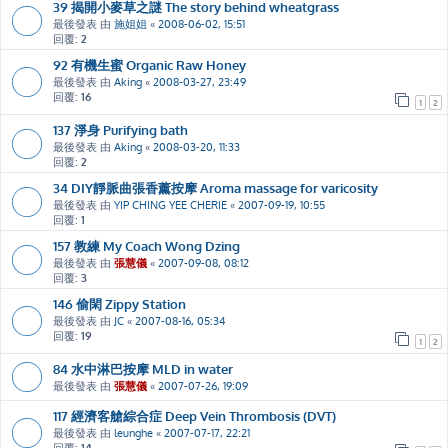
39 揭開小麥草之謎 The story behind wheatgrass
最後發表 由
施姐姐
«
2008-06-02, 15:51
回覆:
2
92 有機生蜜 Organic Raw Honey
最後發表 由
Aking
«
2008-03-27, 23:49
回覆:
16
1
2
137 淨身 Purifying bath
最後發表 由
Aking
«
2008-03-20, 11:33
回覆:
2
34 DIY靜脈曲張香薰按摩 Aroma massage for varicosity
最後發表 由
YIP CHING YEE CHERIE
«
2007-09-19, 10:55
回覆:
1
157 教練 My Coach Wong Dzing
最後發表 由
張慧儀
«
2007-09-08, 08:12
回覆:
3
146 偷閑 Zippy Station
最後發表 由
JC
«
2007-08-16, 05:34
回覆:
19
1
2
84 水中淋巴按摩 MLD in water
最後發表 由
張慧儀
«
2007-07-26, 19:09
117 經濟客艙綜合症 Deep Vein Thrombosis (DVT)
最後發表 由
leunghe
«
2007-07-17, 22:21