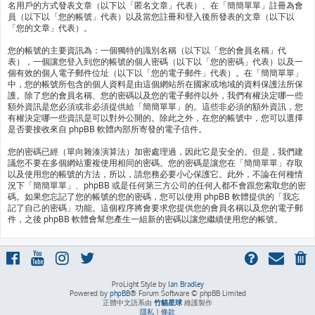
名用戶的方式發表文章（以下以「匿名文章」代表）、在「簡簡單單」註冊為會
員（以下以「您的帳號」代表）以及當您註冊和登入後所發表的文章（以下以
「您的文章」代表）。
您的帳號的主要資訊為：一個獨特的識別名稱（以下以「您的會員名稱」代
表），一個讓您登入到您的帳號的個人密碼（以下以「您的密碼」代表）以及一
個有效的個人電子郵件位址（以下以「您的電子郵件」代表）。在「簡簡單單」
中，您的帳號所包含的個人資料是由這個網站所在國家或地域的資料保護法所保
護。除了您的會員名稱、您的密碼以及您的電子郵件以外，我們有權決定哪一些
額外資訊是您必須或非必須提供給「簡簡單單」的。這些非必須的額外資訊，您
有權決定哪一些資訊是可以對外公開的。除此之外，在您的帳號中，您可以選擇
是否要接收來自 phpBB 軟體內部所寄發的電子信件。
您的密碼已經（單向雜湊演算法）加密處理過，因此它是安全的。但是，我們建
議您不要在多個網站重複使用相同的密碼。您的密碼是讓您在「簡簡單單」存取
以及使用您的帳號的方法，所以，請您務必要小心保護它。此外，不論在何種情
況下「簡簡單單」、phpBB 或是任何第三方公司的任何人都不會跟您索取您的密
碼。如果您忘記了您的帳號的您的密碼，您可以使用 phpBB 軟體提供的「我忘
記了自己的密碼」功能。這個程序將會要求您提供您的會員名稱以及您的電子郵
件，之後 phpBB 軟體會幫您產生一組新的密碼以讓您繼續使用您的帳號。
ProLight Style by
Ian Bradley
Powered by
phpBB
® Forum Software © phpBB Limited
正體中文語系由
竹貓星球
維護製作
隱私
|
條款