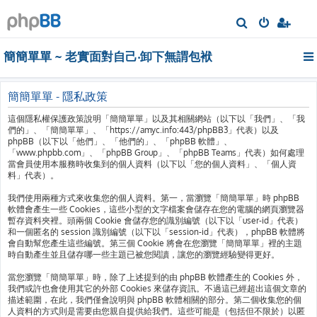
搜
尋
簡簡單單 ~ 老實面對自己‧卸下無謂包袱
簡簡單單 - 隱私政策
這個隱私權保護政策說明「簡簡單單」以及其相關網站（以下以「我們」、「我
們的」、「簡簡單單」、「https://amyc.info:443/phpBB3」代表）以及
phpBB（以下以「他們」、「他們的」、「phpBB 軟體」、
「www.phpbb.com」、「phpBB Group」、「phpBB Teams」代表）如何處理
當會員使用本服務時收集到的個人資料（以下以「您的個人資料」、「個人資
料」代表）。
我們使用兩種方式來收集您的個人資料。第一，當瀏覽「簡簡單單」時 phpBB
軟體會產生一些 Cookies，這些小型的文字檔案會儲存在您的電腦的網頁瀏覽器
暫存資料夾裡。頭兩個 Cookie 會儲存您的識別編號（以下以「user-id」代表）
和一個匿名的 session 識別編號（以下以「session-id」代表），phpBB 軟體將
會自動幫您產生這些編號。第三個 Cookie 將會在您瀏覽「簡簡單單」裡的主題
時自動產生並且儲存哪一些主題已被您閱讀，讓您的瀏覽經驗變得更好。
當您瀏覽「簡簡單單」時，除了上述提到的由 phpBB 軟體產生的 Cookies 外，
我們或許也會使用其它的外部 Cookies 來儲存資訊。不過這已經超出這個文章的
描述範圍，在此，我們僅會說明與 phpBB 軟體相關的部分。第二個收集您的個
人資料的方式則是需要由您親自提供給我們。這些可能是（包括但不限於）以匿