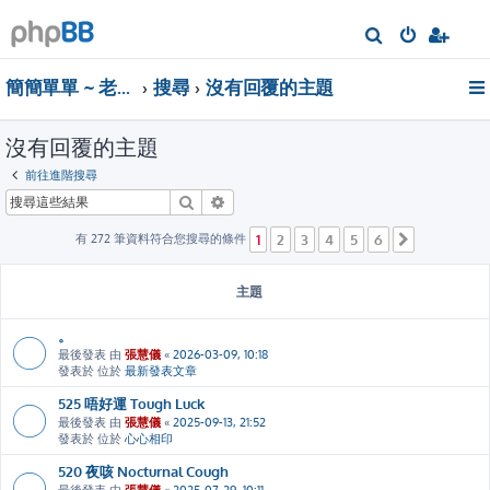
搜
尋
簡簡單單 ~ 老實面對自己‧卸下無謂包袱
搜尋
沒有回覆的主題
沒有回覆的主題
前往進階搜尋
搜尋
進階搜尋
有 272 筆資料符合您搜尋的條件
1
2
3
4
5
6
下一頁
主題
。
最後發表 由
張慧儀
«
2026-03-09, 10:18
發表於 位於
最新發表文章
525 唔好運 Tough Luck
最後發表 由
張慧儀
«
2025-09-13, 21:52
發表於 位於
心心相印
520 夜咳 Nocturnal Cough
最後發表 由
張慧儀
«
2025-07-29, 10:11