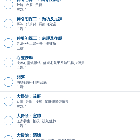
升胸--收腹--美臀
主題:
1
伸引初探二 ：頸項及足踝
寧神--舒肩背--調節內分泌
主題:
1
伸引初探三 ：肩胛及後腿
更深--美上臂--減小腿抽筋
主題:
1
心靈按摩
按摩心靈減鬱結--舒緩老鼠手及短訊拇指勞損
主題:
1
開夢
抽絲剝繭--打開謎底
主題:
1
大掃除：疏肝
香薰--呼吸--按摩--幫肝臟幫您排毒
主題:
1
大掃除：宣肺
道家養生--拍撲--疏氣舒肺
主題:
1
大掃除：清膽