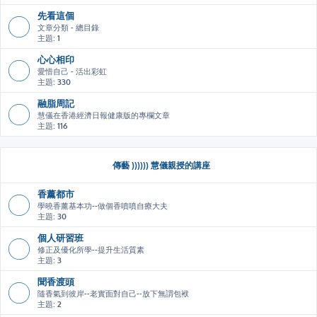
先看這個
文章分類 - 總目錄
主題:
1
心心相印
愛惜自己 - 活出彩虹
主題:
330
融脂周記
慧儀在香港經濟日報健康版的專欄文章
主題:
116
傳藝 )))))) 慧儀親授的講座
香薰都市
學曉香薰基本功--做個香噴噴自療大夫
主題:
30
個人研習班
修正及優化所學--提升生活質素
主題:
3
聞香渡頭
隨香氣到彼岸--老實面對自己--放下無謂包袱
主題:
2