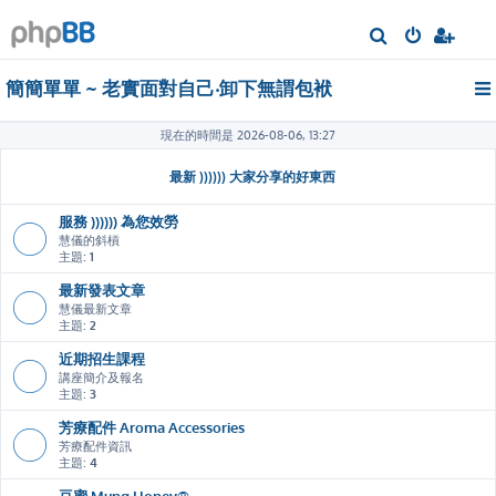
搜
尋
簡簡單單 ~ 老實面對自己‧卸下無謂包袱
現在的時間是 2026-08-06, 13:27
最新 )))))) 大家分享的好東西
服務 )))))) 為您效勞
慧儀的斜槓
主題:
1
最新發表文章
慧儀最新文章
主題:
2
近期招生課程
講座簡介及報名
主題:
3
芳療配件 Aroma Accessories
芳療配件資訊
主題:
4
豆蜜 Mung Honey®