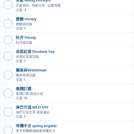
豆蜜資訊 ‧ 用家分享 ‧ 豆蜜買賣
主題:
3
蜜糖 Honey
蜜糖資訊版
主題:
1
牡丹 Peony
牡丹資訊版
赤萁紅茶 Roobois Tea
赤萁紅茶資訊版
主題:
1
礦泉杯Waterman
礦泉壺資訊版
主題:
1
集體訂購
集體訂購.貨品介紹
主題:
15
淋巴引流 MLD DIY
淋巴引流文章.講座連結
主題:
1
有機中女 going organic
美孚有機農墟推廣有機生活