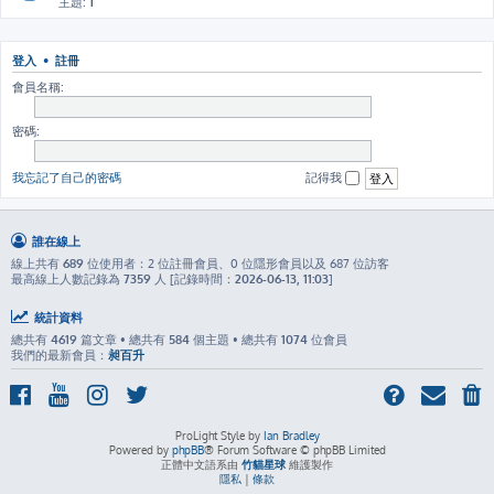
主題:
1
登入
•
註冊
會員名稱:
密碼:
我忘記了自己的密碼
記得我
誰在線上
線上共有
689
位使用者：2 位註冊會員、0 位隱形會員以及 687 位訪客
最高線上人數記錄為
7359
人 [記錄時間：
2026-06-13, 11:03
]
統計資料
總共有
4619
篇文章 • 總共有
584
個主題 • 總共有
1074
位會員
我們的最新會員：
昶百升
ProLight Style by
Ian Bradley
Powered by
phpBB
® Forum Software © phpBB Limited
正體中文語系由
竹貓星球
維護製作
隱私
|
條款