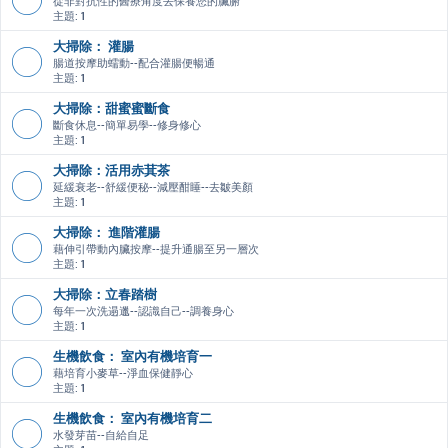
從非對抗性的醫療角度去保養您的臟腑
主題:
1
大掃除： 灌腸
腸道按摩助蠕動--配合灌腸便暢通
主題:
1
大掃除：甜蜜蜜斷食
斷食休息--簡單易學--修身修心
主題:
1
大掃除：活用赤萁茶
延緩衰老--舒緩便秘--減壓酣睡--去皺美顏
主題:
1
大掃除： 進階灌腸
藉伸引帶動內臟按摩--提升通腸至另一層次
主題:
1
大掃除：立春踏樹
每年一次洗遢邋--認識自己--調養身心
主題:
1
生機飲食： 室內有機培育一
藉培育小麥草--淨血保健靜心
主題:
1
生機飲食： 室內有機培育二
水發芽苗--自給自足