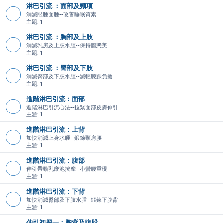
淋巴引流 ：面部及頸項
消減眼腫面腫--改善睡眠質素
主題:
1
淋巴引流 ：胸部及上肢
消減乳房及上肢水腫--保持體態美
主題:
1
淋巴引流 ：臀部及下肢
消減臀部及下肢水腫--減輕膝踝負擔
主題:
1
進階淋巴引流：面部
進階淋巴引流心法--拉緊面部皮膚伸引
主題:
1
進階淋巴引流：上背
加快消減上身水腫--鍛鍊頸肩腰
主題:
1
進階淋巴引流：腹部
伸引帶動乳糜池按摩--小蠻腰重現
主題:
1
進階淋巴引流：下背
加快消減臀部及下肢水腫--鍛鍊下腹背
主題:
1
伸引初探一：胸背及腹股