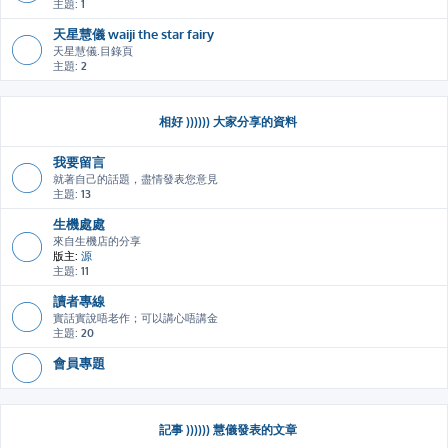
主題:
1
天星慧儀 waiji the star fairy
天星慧儀.目錄頁
主題:
2
相好 )))))) 大家分享的資料
我要留言
就著自己的話題，盡情發表您意見
主題:
13
生機處處
來自生機店的分享
版主:
源
主題:
11
讀者專線
實話實說唔老作；可以講心唔講金
主題:
20
會員專題
記事 )))))) 慧儀發表的文章