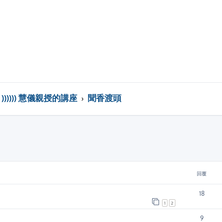
)))))) 慧儀親授的講座
聞香渡頭
回覆
18
1
2
9