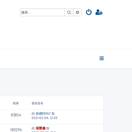
搜尋
進階搜尋
觀看
最後發表
由
林總EMILY
83854
2021-02-04, 12:05
由
張慧儀
180296