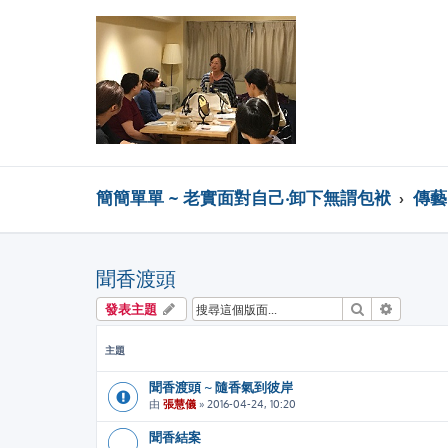
簡簡單單 ~ 老實面對自己‧卸下無謂包袱
傳藝 
聞香渡頭
搜尋
進階搜尋
發表主題
主題
聞香渡頭 ~ 隨香氣到彼岸
由
張慧儀
»
2016-04-24, 10:20
聞香結案