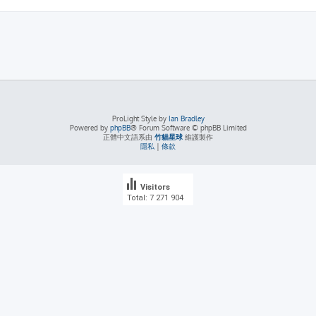
ProLight Style by
Ian Bradley
Powered by
phpBB
® Forum Software © phpBB Limited
正體中文語系由
竹貓星球
維護製作
隱私
|
條款
Visitors
Total: 7 271 904