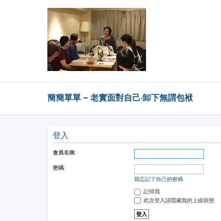
簡簡單單 ~ 老實面對自己‧卸下無謂包袱
登入
會員名稱:
密碼:
我忘記了自己的密碼
記得我
此次登入請隱藏我的上線狀態